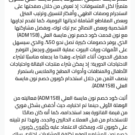
متميزًا لكل المتسوقات؛ إذ تعرض من خلال صفحتها على
انستجرام وصفات الطهي وأفكار لتنسيق وترتيب المنزل
وبعض المقاطع الشاملة لحياتها اليومية، كما تقدم تجاربها
الشخصية وبعض النصائح عبر تيك توك، وبفضل مشاركتها
مع نون قدمت كود خصم نون مايسة العلي (ADM158)
الذي يوفر خصومات كبيرة تصل نحو 50%، والذي سيسهل
على الأمهات وربات البيوت عملية التسوق ويجعل التوفير
محقق الحدوث أثناء الشراء، وهذا ما يجعله مناسبًا لشراء
الاحتياجات الدورية؛ إذ يمكن شراء منتجات البقالة واحتياجات
الأطفال والمنظفات وأدوات المطبخ والملابس باستمرار
بنصف الثمن من خلال استخدام كوبون خصم نون مايسة
العلي (ADM158).
أثبت كود خصم نون مايسة العلي (ADM158) فعاليته من
الوهلة الأولى حينما تم اختباره، حيث أخفض بشكل فوري
من قيمة الفاتورة بعد استخدامه، كما أنه كان صالحًا
للاستخدام من قبل العملاء الحاليين والجدد، ولهذا تم تثبيته
على كوبون تك، ويمكنكِ الاعتماد عليه
كأقوى كوبون
خصم نون المشاهير
لتوفير تكلفة المشتريات، اختاري سلك