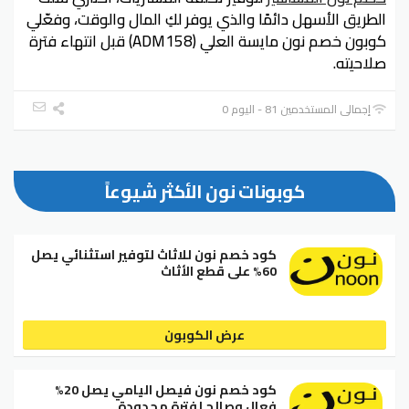
الطريق الأسهل دائمًا والذي يوفر لكِ المال والوقت، وفعّلي
كوبون خصم نون مايسة العلي (ADM158) قبل انتهاء فترة
صلاحيته.
إجمالي المستخدمين 81 - اليوم 0
كوبونات نون الأكثر شيوعاً
كود خصم نون للاثاث لتوفير استثنائي يصل
60% على قطع الأثاث
عرض الكوبون
كود خصم نون فيصل اليامي يصل 20%
فعال وصالح لفترة محدودة