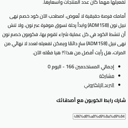
تفعيلها مهما كان عدد المنتجات وأسعارها.
أمامك فرصة حقيقية لا تُعوض، اصطحب الآن كود خصم نهى
نبيل نون (ADM158) وابدأ رحلة تسوق موفرة عبر نون، ولا تنسَ
أن تنشط الكود في كل عملية شراء تقوم بها، فكوبون خصم نون
نهى نبيل (ADM158) سارٍ دائمًا ويمكن تفعيله لعدد لا نهائي من
المرات، هل رأيت أفضل من هذا؟! هيا فعّله الآن.
إجمالي المستخدمين 166 - اليوم 0
مشاركة
البريد الإلكتروني
شارك رابط الكوبون مع أصدقائك