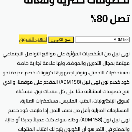
تصل 80%
اذهب للتسوق
نسخ الكوبون
نهى نبيل من الشخصيات المؤثرة على مواقع التواصل الاجتماعي
مهتمة بمجال التدوين والموضة، ولها علامة تجارية خاصة
بمستحضرات التجميل، وتوفر لجمهورها كوبونات خصم عديدة نحو
كود خصم نون نهى نبيل (ADM158) المقدم على موقعنا، والذي
يتيح خصومات استثنائية حقًا على كل منتجات نون، فيمكنك
تسوق الإلكترونيات، الكتب، الملابس، مستحضرات العناية،
المستلزمات المنزلية بأقل من نصف الثمن إذا طبقت كود خصم
نهى نبيل نون (ADM158)، وذلك سواء كنت عميلاً جديدًا أو حاليًا،
والممتع في الأمر هو أن الكوبون يتيح لك اقتناء المنتجات