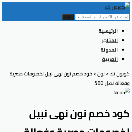
بحث
Skip
الرئيسية
to
المتاجر
content
المدونة
العربية
كوبون تك
>
نون
>
كود خصم نون نهى نبيل لخصومات حصرية
وفعالة تصل 80%
كود خصم نون نهى نبيل
لخصومات حصرية وفعالة