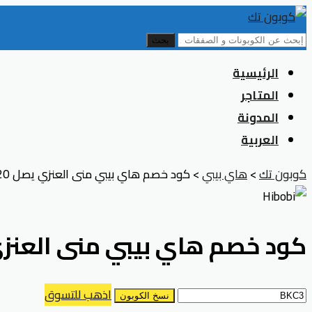
بحث
Skip
الرئيسية
to
المتاجر
content
المدونة
العربية
كوبون تك
>
هاي بيبي
>
كود خصم هاي بيبي منى العنزي يصل 20% لأناقة لا مثيل لها
كود خصم هاي بيبي منى العنزي يصل 20% لأناقة ل
اذهب للتسوق
نسخ الكوبون