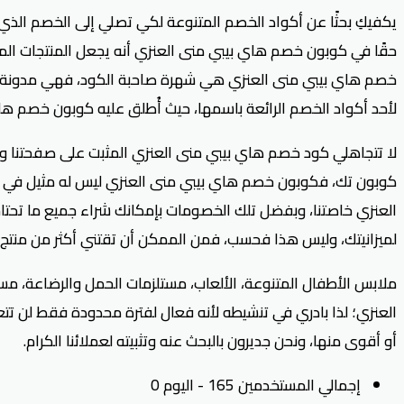
يكفيكِ بحثًا عن أكواد الخصم المتنوعة لكي تصلي إلى الخصم الذ
حقًا في كوبون خصم هاي بيبي منى العنزي أنه يجعل المنتجات المنش
خصم هاي بيبي منى العنزي هي شهرة صاحبة الكود، فهي مدونة شهيرة
لأحد أكواد الخصم الرائعة باسمها، حيث أُطلق عليه كوبون خصم ها
لا تتجاهلي كود خصم هاي بيبي منى العنزي المثبت على صفحتنا و
كوبون تك، فكوبون خصم هاي بيبي منى العنزي ليس له مثيل في 
العنزي خاصتنا، وبفضل تلك الخصومات بإمكانك شراء جميع ما تحتاج
لميزانيتك، وليس هذا فحسب، فمن الممكن أن تقتني أكثر من منتج ب
ملابس الأطفال المتنوعة، الألعاب، مستلزمات الحمل والرضاعة، مس
العنزي؛ لذا بادري في تنشيطه لأنه فعال لفترة محدودة فقط لن ت
أو أقوى منها، ونحن جديرون بالبحث عنه وتثبيته لعملائنا الكرام.
إجمالي المستخدمين 165 - اليوم 0