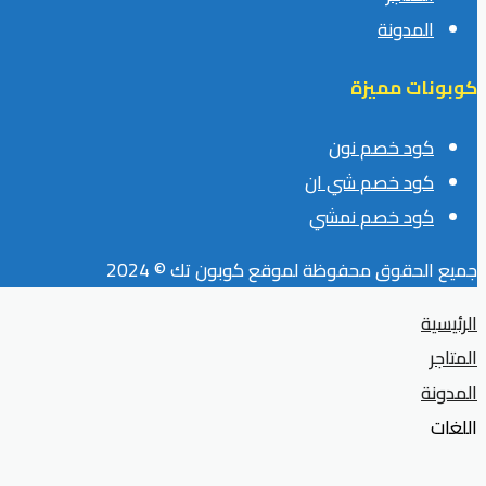
المدونة
كوبونات مميزة
كود خصم نون
كود خصم شي ان
كود خصم نمشي
جميع الحقوق محفوظة لموقع كوبون تك © 2024
الرئيسية
المتاجر
المدونة
اللغات