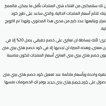
تك ستتمكنين من اقتناء شتى المنتجات بأقل ما يمكن، فالمميز
تك تلائم أسعار المنتجات الحالية، والذي ساعد على طرح كود
، ويتابعها عدد كبير من محبي هذا المحتوى، ولهذا تم الترويج
ية.
في وجهة أخرى؛ لأنك ببساطة لن تعثري على خصم حقيقي يصل 20% إلا في
معنى، وهذه الميزة لن تجديها إلا في كود خصم هاي بيبي منى
وبون خصم هاي بيبي منى العنزي أسعار المنتجات لتكون مناسبة
 بنقرة واحدة وبأسعار ملائمة عند تفعيل كود خصم هاي بيبي منى
للحصول على
كود خصم هاي بيبي جديد
يوفر لكِ الخصومات نفسها