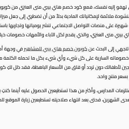
ي تهفو إليه نفسك، فمع كود خصم هاي بيبي منى العنزي من كوبون 
ودة ملائمة لإمكانياتك المادية بدلاً من أن تضطري إلى جعل ميزاني
 على منصات التواصل الاجتماعي تنشر يومياتها وتجاربها باستمرار
ي بيبي منى العنزي، والذي يقدم لكل الآباء والأمهات خصومات خيال
تتجهي إلى البحث عن
كوبون خصم هاي بيبي للمشاهير
خصوماته السارية على كل شيء وأي شيء بكل ما تحمله الكلمة من 
ين لأطفالك دون تردد أو قلق من الأسعار الباهظة، فقد ذلل لكِ ك
سعر منتج واحد.
تلزمات المدارس، وأكثر من هذا تستطيعين الحصول عليه أينما كنتِ
تعدى الشهرين، فحتى بعد انتهاء صلاحيته تستطيعين زيارة الموقع 