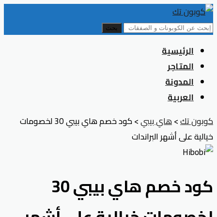
بحث
Skip
الرئيسية
to
المتاجر
content
المدونة
العربية
كوبون تك
>
هاي بيبي
>
كود خصم هاي بيبي 30 لخصومات
خيالية على أشهر البراندات
كود خصم هاي بيبي 30
لخصومات خيالية على أشهر