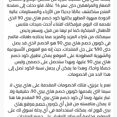
الصغار والمراهقين حتى عمر 14 عامًا، فلو دخلت إلى صفحة
المتجر ستكتشف عالمًا جديدًا من الأزياء والمستلزمات عالية
الجودة مبهرة المظهر يكللها كود خصم هاي بيبي 90 الذي
نقدمه لك اليوم، فبإمكانك اقتناء أحدث صيحات ملابس
الأطفال المبتكرة كما لم ترها من قبل، وبسعر رخيص
سيمكنك من شراء المزيد والمزيد مما يحتاجه طفلك، فالسر
في كوبون خصم هاي بيبي 90 هو الخصم الذي قد يصل
حتى 90% على جل المنتجات، حيث إنه مع العروض الأسبوعية
والشهرية المطروحة على الموقع يمكن تطبيق كود خصم
هاي بيبي 90 عليها، وبهذا ستحصل على خصمين وليس
خصمًا واحدًا، وهذا ما يمكن أن يجعل نسبة الكود تصل إلى
هذا الحد من الخصومات.
نعم يا عزيزي، فتلك الخصومات المقدمة على هاي بيبي، لا
سيما التي يقدمها كوبون خصم هاي بيبي 90، حقيقية ولا
غبار عليها، وبما أن كود خصم هاي بيبي 90 المقدم ها هنا
لا يمكن منافسته من قبل أي
كوبون خصم موقع هاي
بيبي
مُروج له، يمكنك استخدامه في أي رحلة تسوق لك على
الموقع، وخاصة أنه صالح التطبيق على جميع المنتجات