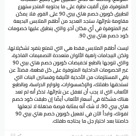
المتوفرة، فإن ألقيت نظرة على ما يحتويه المتجر ستهرع
لتطبيق كوبون خصم هاي بيبي 90 على الفور، فلا يمكن
مقاومة شرائها، ستجد العديد من أطقم الملابس البديعة
غير المتوفرة في أي مكان آخر، والتي ينطبق عليها خصومات
كود خصم هاي بيبي 90.
ليست أطقم الملابس فقط هي التي تتمتع بتفرد تشكيلاتها،
ولكن البيجامات زاهية الألوان متعددة التصميمات الفاخرة،
والتي تتوجها بالطبع تخفيضات كوبون خصم هاي بيبي 90
غير الخصومات الداخلية المتوفرة على كل قطعة، فضلاً عن
باقي المستلزمات من الأحذية الأنيقة وفساتين البنات التي
تستحقها طفلتك، والإكسسوارات، ولوازم الدراسة، وبالطبع
الألعاب التي لا يجب أن تغفل عن شرائها، تذكر أنه لم تعد
هناك مشكلة في أسعار الألعاب أيضًا إن طبقت كود خصم
هاي بيبي 90، لا شك أنه بمثابة فرصة مذهلة لا تجعلها
تفوتك، وابدأ الآن في تفعيل كوبون خصم هاي بيبي 90
خاصتنا بعد اختيار جل ما يحتاجه طفلك.