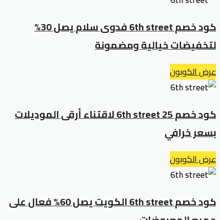
كود خصم 6th street فدوى سلام يصل 30%
لتخفيضات خيالية ومضمونة
عرض الكوبون
كود خصم 25 6th street لاقتناء أرقى الموديلات
بسعر خرافي
عرض الكوبون
كود خصم 6th street الكويت يصل 60% فعال على
جميع المعروضات