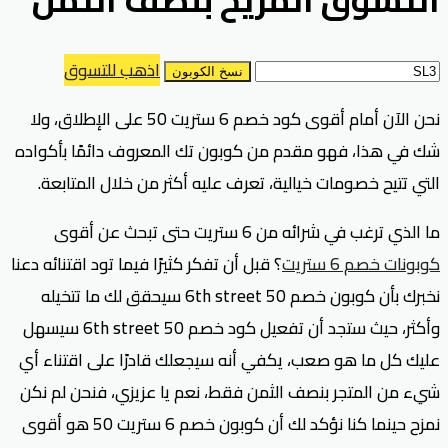
اذهب للتسوق
نسخ الكوبون
نحن الآن أمام أقوى كود خصم 6 ستريت 50 على الإطلاق، ولا
شك في هذا، فهو مقدم من كوبون تك المعروف دائمًا بأكواده
التي تتيح خصومات خيالية، تعرف عليه أكثر من خلال المتابعة.
ما الذي ترغب في شرائه من 6 ستريت حتى تبحث عن أقوى
كوبونات خصم 6 ستريت
؟ قبل أن تفكر كثيرًا فيما تود اقتنائه دعنا
نخبرك بأن كوبون خصم 50 6th street سيحقق لك ما تتخيله
وأكثر، حيث ستجد أن تفعيل كود خصم 50 6th street سيسهل
عليك كل ما هو صعب، يكفي أنه سيجعلك قادرًا على اقتناء أي
شيء من المتجر بنصف الثمن فقط، نعم يا عزيزي، فنحن لم نكن
نمزح حينما كنا نؤكد لك أن كوبون خصم 6 ستريت 50 هو أقوى