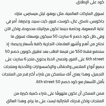
كود على الإطلاق.
تسوق الماركات العالمية، مثل: بوهو، ليتل ميسترس، مارك
جاكوبس، ناستي غال، كوست، فيور، كيت سبيد، وغيرها، أمر في
غاية الصعوبة، وخاصة حينما تكون ميزانيتك محدودة، ولكن الآن
وفي ظل كود خصم 6 ستريت 50 سيكون بوسعك تسوق ما
تحتاج من أهم وأشهر العلامات التجارية كافة بأسعار رخيصة؛ إذ
ستدفع فقط 50% من قيمة الطلب بعد تطبيق كوبون خصم 50
6th street على الفور، ولحسن الحظ يحتوي متجر 6 ستريت على
جميع أنواع الملابس والحقائب والإكسسوارات والأحذية ومنتجات
التجميل، وهذا يعني أنك ستتمكن من شراء أكبر قدر من المنتجات
بأقل الأسعار مع كود خصم 50 6th street.
فمن الممكن أن تكون ملهوفًا على شراء كمية كبيرة من
المنتجات ولكن قدرتك الشرائية ليست على ما يرام، وهذا العائق